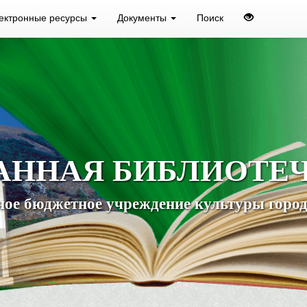
ектронные ресурсы
Документы
Поиск
АННАЯ БИБЛИОТЕ
ое бюджетное учреждение культуры город