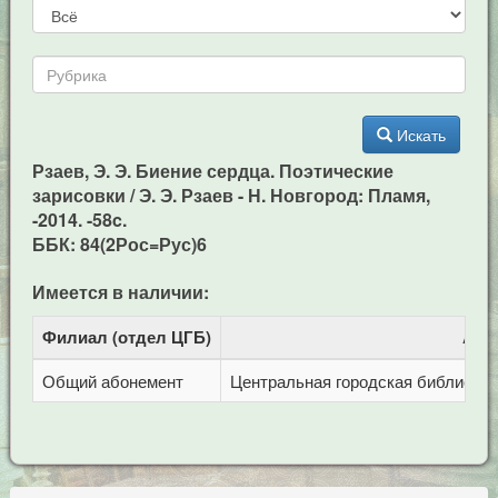
Искать
Рзаев, Э. Э. Биение сердца. Поэтические
зарисовки / Э. Э. Рзаев - Н. Новгород: Пламя,
-2014. -58c.
ББК: 84(2Рос=Рус)6
Имеется в наличии:
Филиал (отдел ЦГБ)
Адр
Общий абонемент
Центральная городская библиотека 