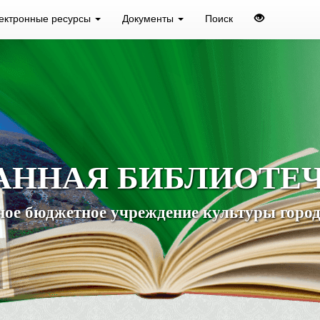
ектронные ресурсы
Документы
Поиск
АННАЯ БИБЛИОТЕ
ое бюджетное учреждение культуры город