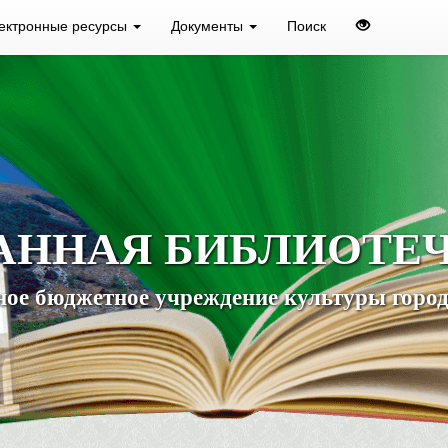
ектронные ресурсы
Документы
Поиск
АННАЯ БИБЛИОТЕ
ое бюджетное учреждение культуры город