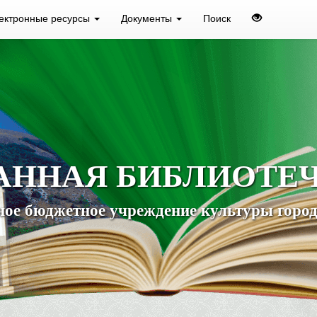
ектронные ресурсы
Документы
Поиск
АННАЯ БИБЛИОТЕ
ое бюджетное учреждение культуры город