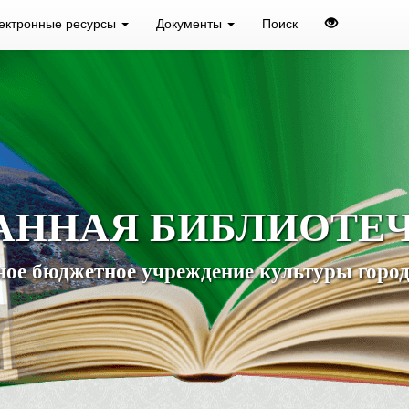
ектронные ресурсы
Документы
Поиск
АННАЯ БИБЛИОТЕ
ое бюджетное учреждение культуры город