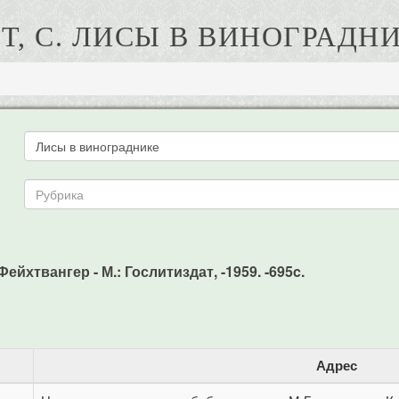
Т, С. ЛИСЫ В ВИНОГРАДН
Фейхтвангер - М.: Гослитиздат, -1959. -695c.
Адрес