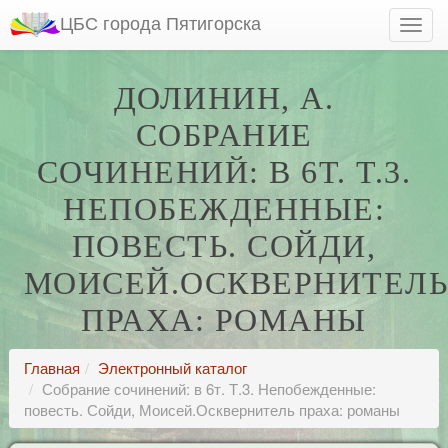
ЦБС города Пятигорска
ДОЛИНИН, А.
СОБРАНИЕ
СОЧИНЕНИЙ: В 6Т. Т.3.
НЕПОБЕЖДЕННЫЕ:
ПОВЕСТЬ. СОЙДИ,
МОИСЕЙ.ОСКВЕРНИТЕЛ
ПРАХА: РОМАНЫ
Главная
Электронный каталог
Собрание сочинений: в 6т. Т.3. Непобежденные:
повесть. Сойди, Моисей.Осквернитель праха: романы