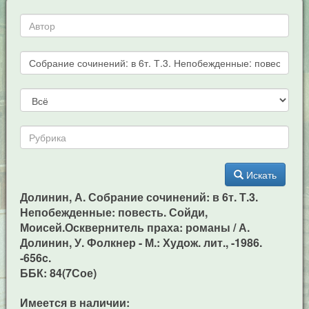
Искать
Долинин, А. Собрание сочинений: в 6т. Т.3.
Непобежденные: повесть. Сойди,
Моисей.Осквернитель праха: романы / А.
Долинин, У. Фолкнер - М.: Худож. лит., -1986.
-656c.
ББК: 84(7Сое)
Имеется в наличии: