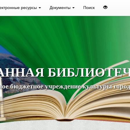
ектронные ресурсы
Документы
Поиск
АННАЯ БИБЛИОТЕ
ое бюджетное учреждение культуры город