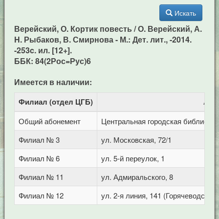
Искать
Верейский, О. Кортик повесть / О. Верейский, А.
H. Рыбаков, В. Смирнова - М.: Дет. лит., -2014.
-253c. ил. [12+].
ББК: 84(2Рос=Рус)6
Имеется в наличии:
Филиал (отдел ЦГБ)
Адр
Общий абонемент
Центральная городская библиотека 
Филиал № 3
ул. Московская, 72/1
Филиал № 6
ул. 5-й переулок, 1
Филиал № 11
ул. Адмиральского, 8
Филиал № 12
ул. 2-я линия, 141 (Горячеводск)