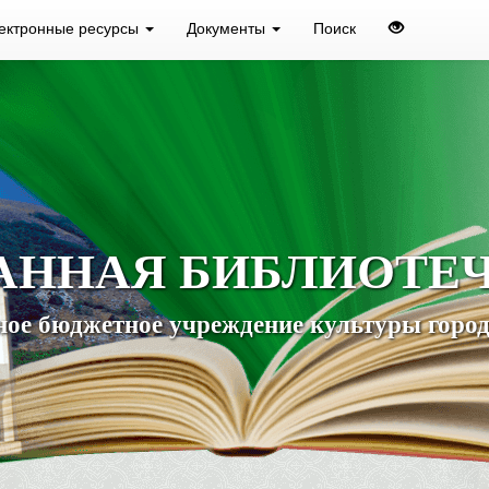
ектронные ресурсы
Документы
Поиск
АННАЯ БИБЛИОТЕ
ое бюджетное учреждение культуры город