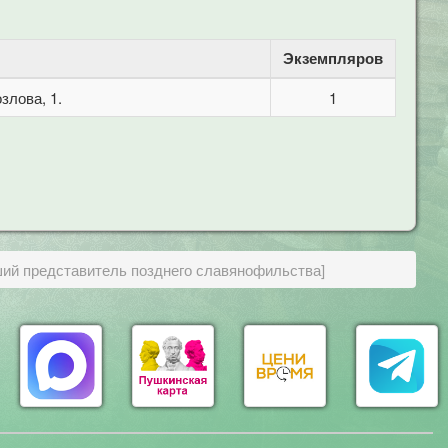
Экземпляров
злова, 1.
1
ий представитель позднего славянофильства]