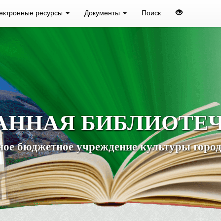
ектронные ресурсы
Документы
Поиск
АННАЯ БИБЛИОТЕ
ое бюджетное учреждение культуры город