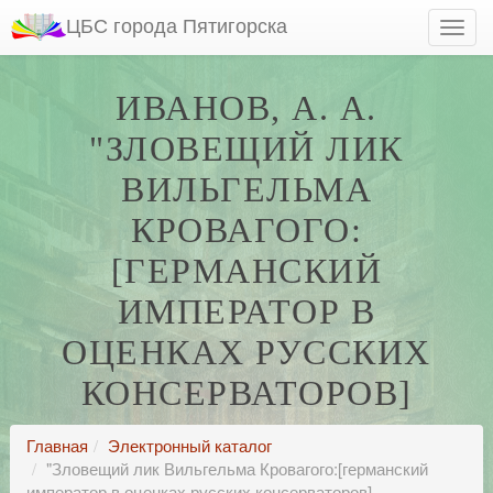
ЦБС города Пятигорска
ИВАНОВ, А. А.
"ЗЛОВЕЩИЙ ЛИК
ВИЛЬГЕЛЬМА
КРОВАГОГО:
[ГЕРМАНСКИЙ
ИМПЕРАТОР В
ОЦЕНКАХ РУССКИХ
КОНСЕРВАТОРОВ]
Главная
Электронный каталог
"Зловещий лик Вильгельма Кровагого:[германский
император в оценках русских консерваторов]