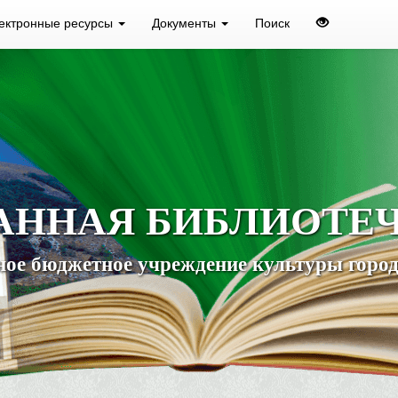
ектронные ресурсы
Документы
Поиск
АННАЯ БИБЛИОТЕ
ое бюджетное учреждение культуры город