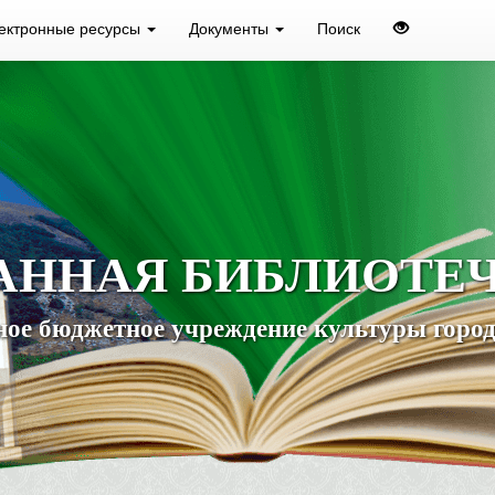
ектронные ресурсы
Документы
Поиск
АННАЯ БИБЛИОТЕ
ое бюджетное учреждение культуры город