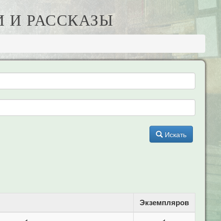
И И РАССКАЗЫ
Искать
Экземпляров