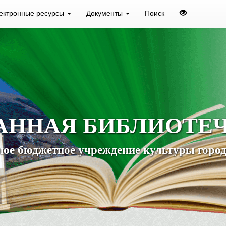
ектронные ресурсы
Документы
Поиск
АННАЯ БИБЛИОТЕ
ое бюджетное учреждение культуры город