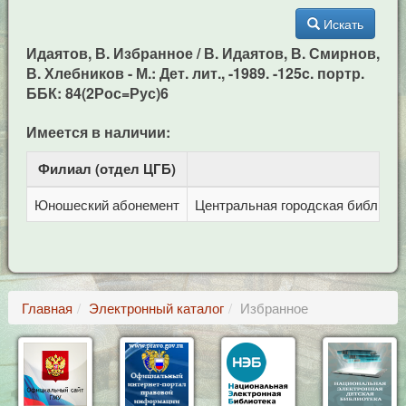
Искать
Идаятов, В. Избранное / В. Идаятов, В. Смирнов,
В. Хлебников - М.: Дет. лит., -1989. -125c. портр.
ББК: 84(2Рос=Рус)6
Имеется в наличии:
Филиал (отдел ЦГБ)
Ад
Юношеский абонемент
Центральная городская библиотека
Главная
Электронный каталог
Избранное