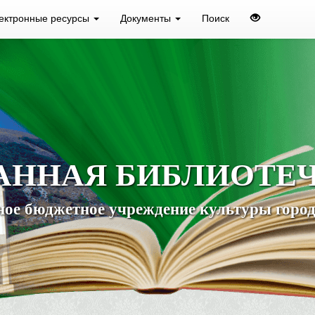
ектронные ресурсы
Документы
Поиск
АННАЯ БИБЛИОТЕ
ое бюджетное учреждение культуры город