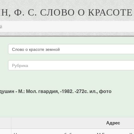
, Ф. С. СЛОВО О КРАСОТ
й
ушин - М.: Мол. гвардия, -1982. -272c. ил., фото
Адрес