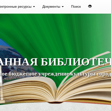
ектронные ресурсы
Документы
Поиск
АННАЯ БИБЛИОТЕ
ое бюджетное учреждение культуры город