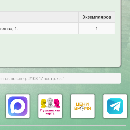
Экземпляров
злова, 1.
1
-тов по спец. 2103 "Иностр. яз."