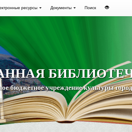
ектронные ресурсы
Документы
Поиск
АННАЯ БИБЛИОТЕ
ое бюджетное учреждение культуры город