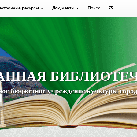
ектронные ресурсы
Документы
Поиск
АННАЯ БИБЛИОТЕ
ое бюджетное учреждение культуры город