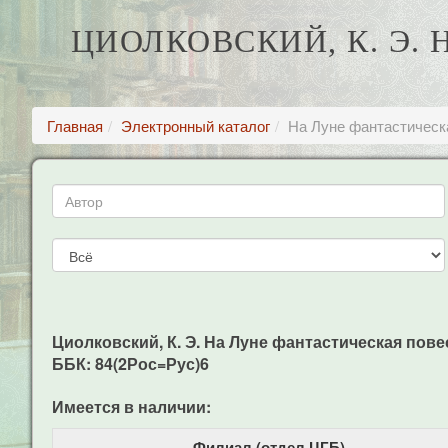
ЦИОЛКОВСКИЙ, К. Э.
Главная
Электронный каталог
На Луне фантастическа
Циолковский, К. Э. На Луне фантастическая повесть:
ББК: 84(2Рос=Рус)6
Имеется в наличии:
Филиал (отдел ЦГБ)