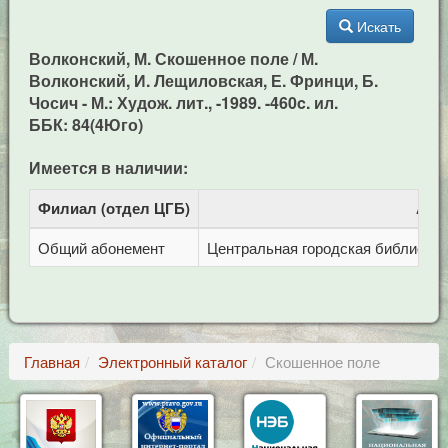
Искать
Волконский, М. Скошенное поле / М.
Волконский, И. Лещиловская, Е. Фринци, Б.
Чосич - М.: Худож. лит., -1989. -460c. ил.
ББК: 84(4Юго)
Имеется в наличии:
Филиал (отдел ЦГБ)
Адр
Общий абонемент
Центральная городская библиотека 
Главная
Электронный каталог
Скошенное поле