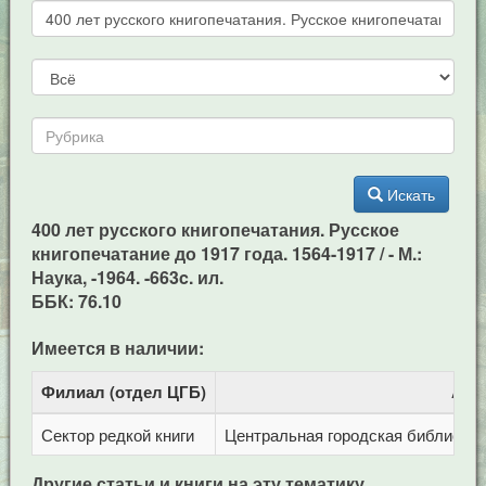
Искать
400 лет русского книгопечатания. Русское
книгопечатание до 1917 года. 1564-1917 / - М.:
Наука, -1964. -663c. ил.
ББК: 76.10
Имеется в наличии:
Филиал (отдел ЦГБ)
Адр
Сектор редкой книги
Центральная городская библиотека 
Другие статьи и книги на эту тематику