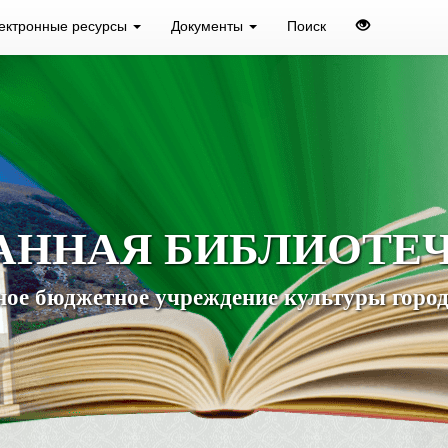
ектронные ресурсы
Документы
Поиск
АННАЯ БИБЛИОТЕ
ое бюджетное учреждение культуры город