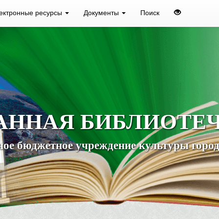
ектронные ресурсы
Документы
Поиск
АННАЯ БИБЛИОТЕ
ое бюджетное учреждение культуры город