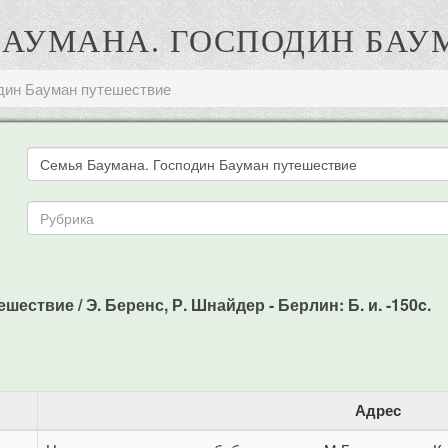
Я БАУМАНА. ГОСПОДИН БА
дин Бауман путешествие
ествие / Э. Беренс, Р. Шнайдер - Берлин: Б. и. -150c.
Адрес