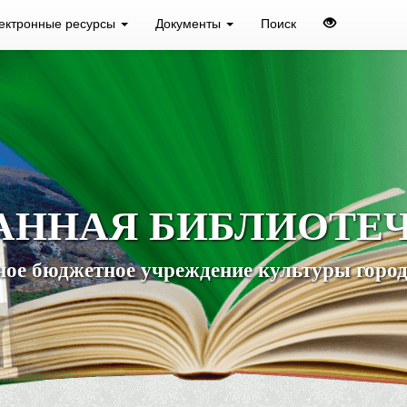
ектронные ресурсы
Документы
Поиск
АННАЯ БИБЛИОТЕ
ое бюджетное учреждение культуры город