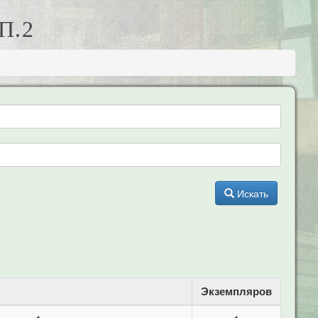
П.2
Искать
Экземпляров