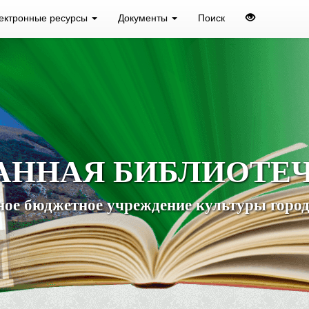
ектронные ресурсы
Документы
Поиск
АННАЯ БИБЛИОТЕ
ое бюджетное учреждение культуры город