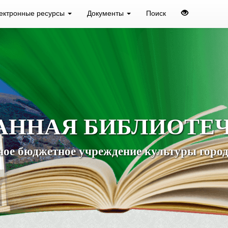
ектронные ресурсы
Документы
Поиск
АННАЯ БИБЛИОТЕ
ое бюджетное учреждение культуры город