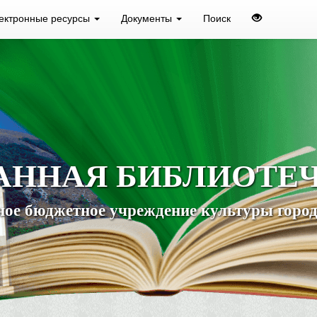
ектронные ресурсы
Документы
Поиск
АННАЯ БИБЛИОТЕ
ое бюджетное учреждение культуры город