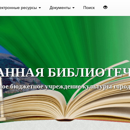
ектронные ресурсы
Документы
Поиск
АННАЯ БИБЛИОТЕ
ое бюджетное учреждение культуры город