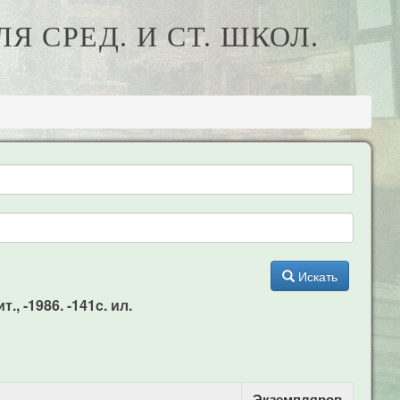
Я СРЕД. И СТ. ШКОЛ.
Искать
., -1986. -141c. ил.
Экземпляров