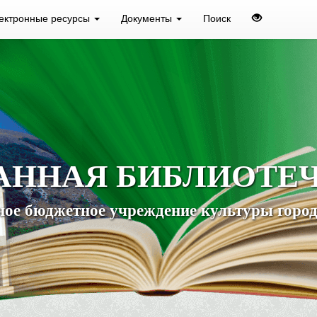
ектронные ресурсы
Документы
Поиск
АННАЯ БИБЛИОТЕ
ое бюджетное учреждение культуры город