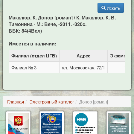
Искать
Макклюр, К. Донор [роман] / К. Макклюр, К. В.
Тимонина - М.: Вече, -2011. -320c.
ББК: 84(4Вел)
Имеется в наличии:
Филиал (отдел ЦГБ)
Адрес
Экземпля
Филиал № 3
ул. Московская, 72/1
1
Главная
Электронный каталог
Донор [роман]