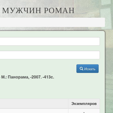
ЛЯ МУЖЧИН РОМАН
Искать
М.: Панорама, -2007. -413c.
Экземпляров