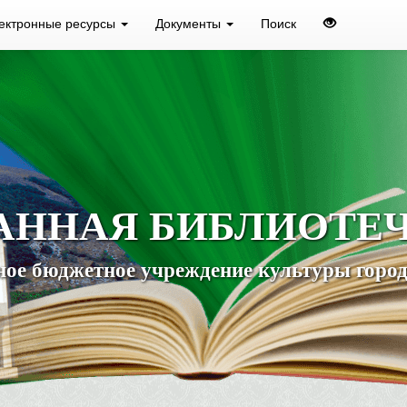
ектронные ресурсы
Документы
Поиск
АННАЯ БИБЛИОТЕ
ое бюджетное учреждение культуры город