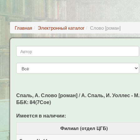
Главная
Электронный каталог
Слово [роман]
Спаль, А. Слово [роман] / А. Спаль, И. Уоллес - М.
ББК: 84(7Сое)
Имеется в наличии:
Филиал (отдел ЦГБ)