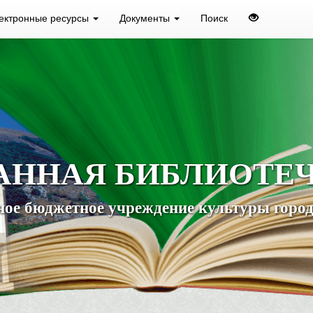
ектронные ресурсы
Документы
Поиск
АННАЯ БИБЛИОТЕ
ое бюджетное учреждение культуры город