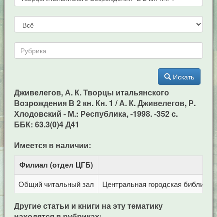
Искать
Дживелегов, А. К. Творцы итальянского
Возрождения В 2 кн. Кн. 1 / А. К. Дживелегов, Р.
Хлодовский - М.: Республика, -1998. -352 с.
ББК: 63.3(0)4 Д41
Имеется в наличии:
Филиал (отдел ЦГБ)
Адр
Общий читальный зал
Центральная городская библиотека
Другие статьи и книги на эту тематику
находятся в рубриках: