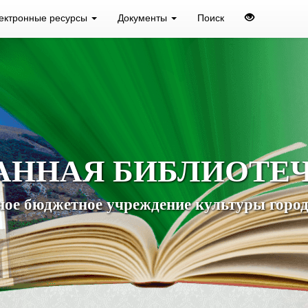
ектронные ресурсы
Документы
Поиск
АННАЯ БИБЛИОТЕ
ое бюджетное учреждение культуры город