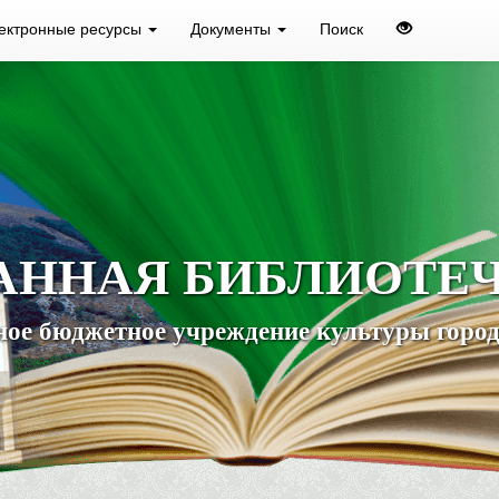
ектронные ресурсы
Документы
Поиск
АННАЯ БИБЛИОТЕ
ое бюджетное учреждение культуры город