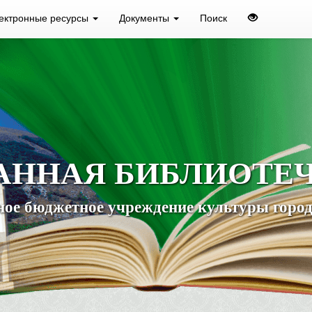
ектронные ресурсы
Документы
Поиск
АННАЯ БИБЛИОТЕ
ое бюджетное учреждение культуры город