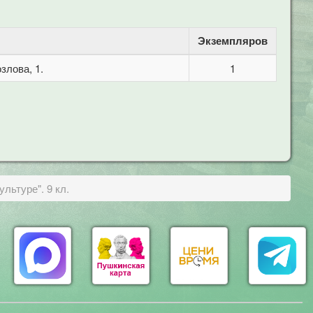
Экземпляров
злова, 1.
1
льтуре". 9 кл.