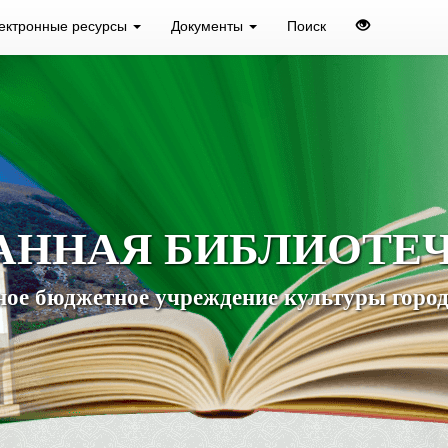
ектронные ресурсы
Документы
Поиск
АННАЯ БИБЛИОТЕ
ое бюджетное учреждение культуры город