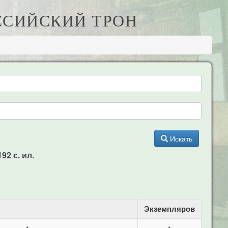
ОССИЙСКИЙ ТРОН
Искать
92 с. ил.
Экземпляров