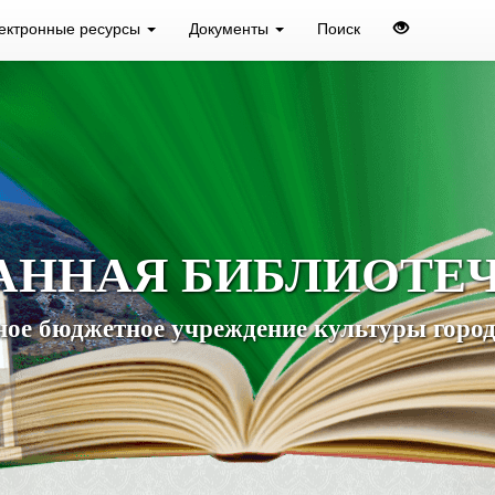
ектронные ресурсы
Документы
Поиск
АННАЯ БИБЛИОТЕ
ое бюджетное учреждение культуры город