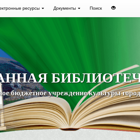
ектронные ресурсы
Документы
Поиск
АННАЯ БИБЛИОТЕ
ое бюджетное учреждение культуры город