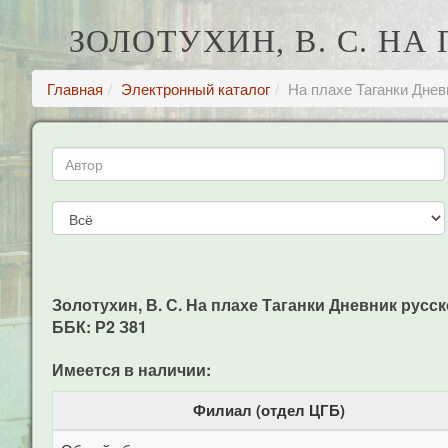
ЗОЛОТУХИН, В. С. Н
Главная
Электронный каталог
На плахе Таганки Днев
Золотухин, В. С. На плахе Таганки Дневник русског
ББК: Р2 З81
Имеется в наличии:
Филиал (отдел ЦГБ)