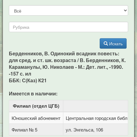
Искать
Берденников, В. Одинокий всадник повесть:
для сред. и ст. шк. возраста / В. Берденников, К.
Караманулы, Ю. Николаев - М.: Дет. лит., -1990.
-157 с. ил
ББК: С(Каз) К21
Имеется в наличии:
Филиал (отдел ЦГБ)
Ад
Юношеский абонемент
Центральная городская библиотека
Филиал № 5
ул. Энгельса, 106