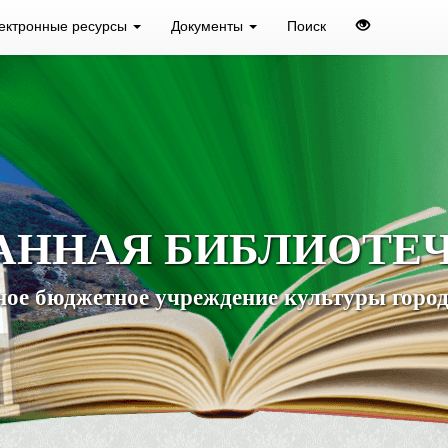
ектронные ресурсы
Документы
Поиск
АННАЯ БИБЛИОТЕ
ое бюджетное учреждение культуры город