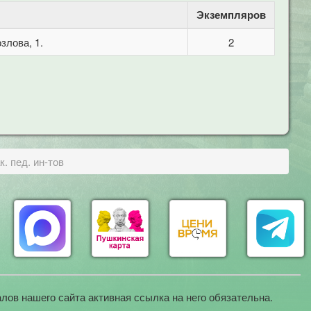
Экземпляров
злова, 1.
2
. пед. ин-тов
лов нашего сайта активная ссылка на него обязательна.