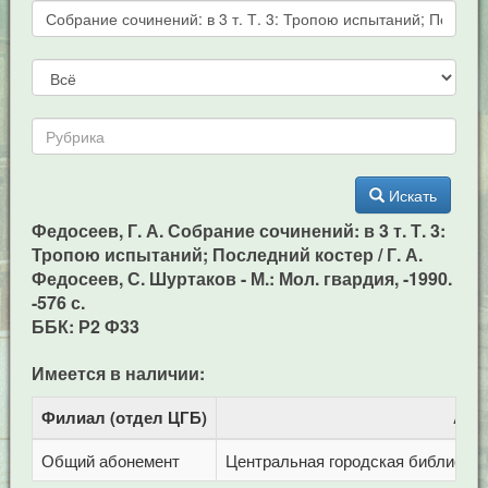
Искать
Федосеев, Г. А. Собрание сочинений: в 3 т. Т. 3:
Тропою испытаний; Последний костер / Г. А.
Федосеев, С. Шуртаков - М.: Мол. гвардия, -1990.
-576 с.
ББК: Р2 Ф33
Имеется в наличии:
Филиал (отдел ЦГБ)
Адр
Общий абонемент
Центральная городская библиотека 