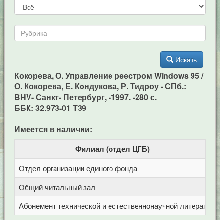
Искать
Кокорева, О. Управление реестром Windows 95 /
О. Кокорева, Е. Кондукова, Р. Тидроу - СПб.:
BHV- Санкт- Петербург, -1997. -280 с.
ББК: 32.973-01 Т39
Имеется в наличии:
Филиал (отдел ЦГБ)
Отдел организации единого фонда
Ц
Общий читальный зал
Ц
Абонемент технической и естественнонаучной литерат
Ц