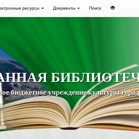
ектронные ресурсы
Документы
Поиск
АННАЯ БИБЛИОТЕ
ое бюджетное учреждение культуры город