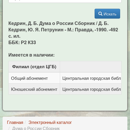
Искать
Кедрин, Д. Б. Дума о России Сборник / Д. Б.
Кедрин, Ю. Я. Петрунин - М.: Правда, -1990. -492
с. ил.
ББК: Р2 К33
Имеется в наличии:
Филиал (отдел ЦГБ)
Ад
Общий абонемент
Центральная городская библиотека
Юношеский абонемент
Центральная городская библиотека
Главная
Электронный каталог
Дума о России Сборник