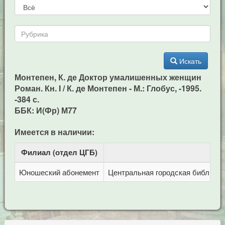
Искать
Монтепен, К. де Доктор умалишенных женщин
Роман. Кн. I / К. де Монтепен - М.: Глобус, -1995.
-384 с.
ББК: И(Фр) М77
Имеется в наличии:
Филиал (отдел ЦГБ)
Ад
Юношеский абонемент
Центральная городская библиотека