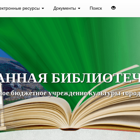
ектронные ресурсы
Документы
Поиск
АННАЯ БИБЛИОТЕ
ое бюджетное учреждение культуры город