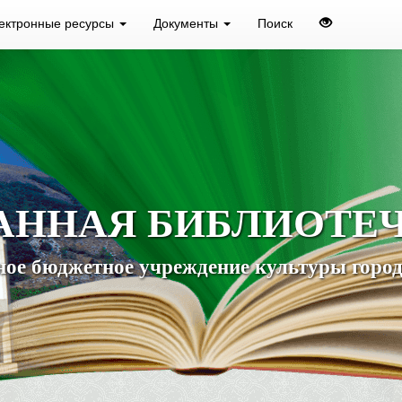
ектронные ресурсы
Документы
Поиск
АННАЯ БИБЛИОТЕ
ое бюджетное учреждение культуры город