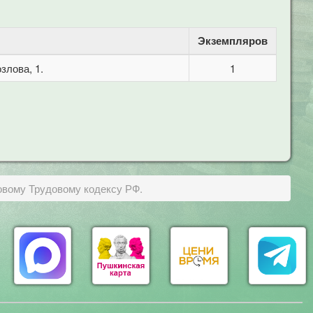
Экземпляров
злова, 1.
1
овому Трудовому кодексу РФ.