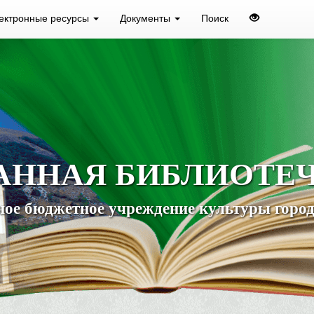
ектронные ресурсы
Документы
Поиск
АННАЯ БИБЛИОТЕ
ое бюджетное учреждение культуры город